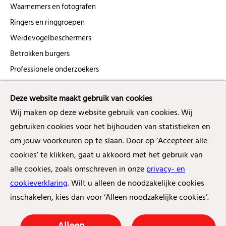
Waarnemers en fotografen
Ringers en ringgroepen
Weidevogelbeschermers
Betrokken burgers
Professionele onderzoekers
Interessante links
Deze website maakt gebruik van cookies
Jaar van de Scholekster
Wij maken op deze website gebruik van cookies. Wij
Scholekster op het dak
gebruiken cookies voor het bijhouden van statistieken en
om jouw voorkeuren op te slaan. Door op ‘Accepteer alle
CR-birding Submit
cookies’ te klikken, gaat u akkoord met het gebruik van
CHIRP
alle cookies, zoals omschreven in onze
privacy- en
Scholekster (Sovon)
cookieverklaring
. Wilt u alleen de noodzakelijke cookies
Onze boerenlandvogels (Vogelbescherming)
inschakelen, kies dan voor ‘Alleen noodzakelijke cookies’.