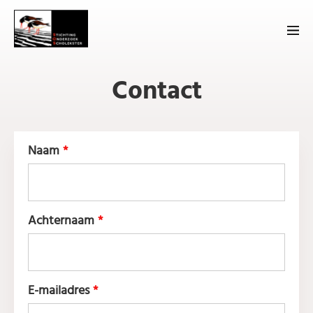
Con­tact
Naam
*
Achternaam
*
E-mailadres
*