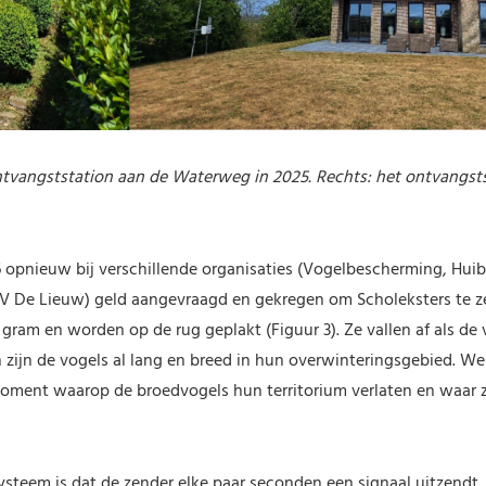
ontvangststation aan de Waterweg in 2025. Rechts: het ontvangst
pnieuw bij verschillende organisaties (Vogelbescherming, Huib 
De Lieuw) geld aangevraagd en gekregen om Scholeksters te z
ram en worden op de rug geplakt (Figuur 3). Ze vallen af als de
an zijn de vogels al lang en breed in hun overwinteringsgebied. W
oment waarop de broedvogels hun territorium verlaten en waar 
ysteem is dat de zender elke paar seconden een signaal uitzendt. 