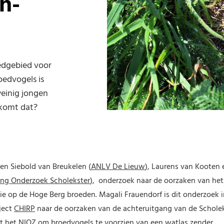
en­
edgebied voor
oedvogels is
weinig jongen
 komt dat?
oen Siebold van Breukelen (
ANLV De Lieuw
), Laurens van Kooten
ing Onderzoek Scholekster
), onderzoek naar de oorzaken van het
ie op de Hoge Berg broeden. Magali Frauendorf is dit onderzoek 
ject
CHIRP
naar de oorzaken van de achteruitgang van de Scholek
het NIOZ om broedvogels te voorzien van een watlas zender