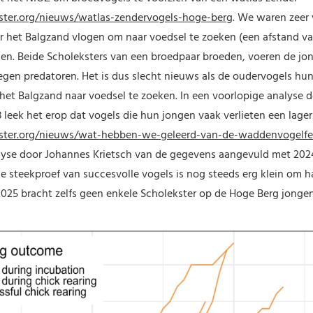
ster.org/nieuws/watlas-zendervogels-hoge-berg
. We waren zeer 
r het Balgzand vlogen om naar voedsel te zoeken (een afstand van
den. Beide Scholeksters van een broedpaar broeden, voeren de jo
tegen predatoren. Het is dus slecht nieuws als de oudervogels hun
 het Balgzand naar voedsel te zoeken. In een voorlopige analyse
 leek het erop dat vogels die hun jongen vaak verlieten een lag
ster.org/nieuws/wat-hebben-we-geleerd-van-de-waddenvogelfes
lyse door Johannes Krietsch van de gegevens aangevuld met 2024 
 steekproef van succesvolle vogels is nog steeds erg klein om h
n 2025 bracht zelfs geen enkele Scholekster op de Hoge Berg jongen