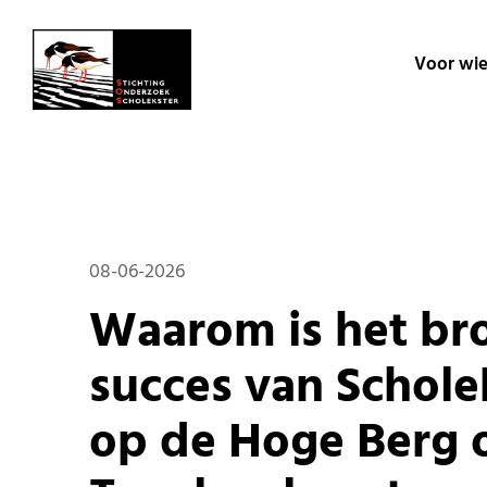
Voor wi
08-06-2026
Waar­om is het br
suc­ces van Schol­e
op de Hoge Berg 