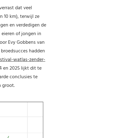
verrast dat veel
 10 km), terwijl ze
ngen en verdedigen de
 eieren of jongen in
 door Evy Gobbens van
er broedsucces hadden
tival-watlas-zender-
en 2025 lijkt dit te
arde conclusies te
 groot.