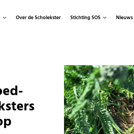
e
Over de Scholekster
Stichting SOS
Nieuws
oed­
k­sters
op