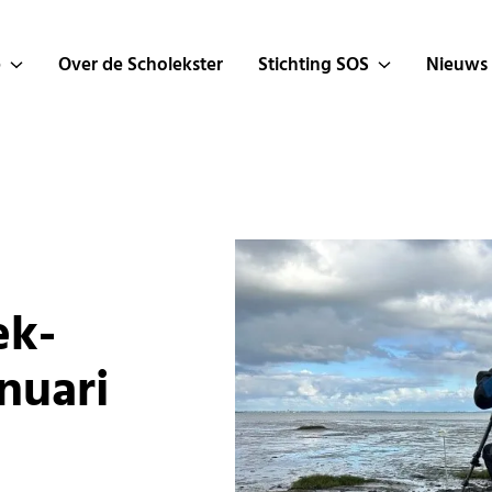
e
Over de Scholekster
Stichting SOS
Nieuws
ek­
u­a­ri