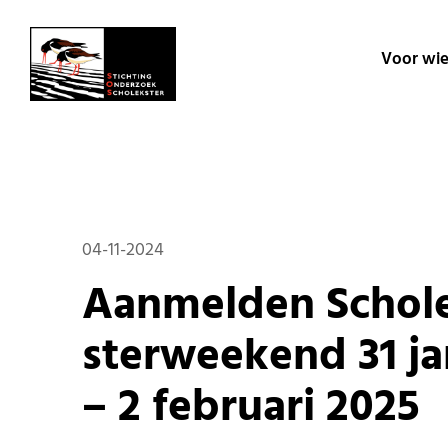
Voor wi
04-11-2024
Aan­mel­den Schol­
ster­week­end 31 ja­n
– 2 fe­bru­a­ri 2025