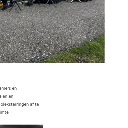
nemers en
elen en
leksterringen af te
uimte.