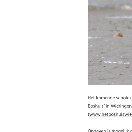
Het komende scholek
Boshuis’ in Wieringerw
(
www.hetboshuiswier
Opgeven is mogelijk 