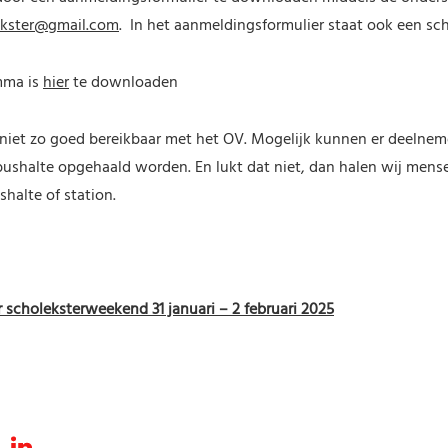
ekster@gmail.com
. In het aanmeldingsformulier staat ook een sc
mma is
hier
te downloaden
 niet zo goed bereikbaar met het OV. Mogelijk kunnen er deelnem
bushalte opgehaald worden. En lukt dat niet, dan halen wij mens
halte of station.
scholeksterweekend 31 januari – 2 februari 202
5