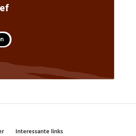
ef
en
er
Interessante links