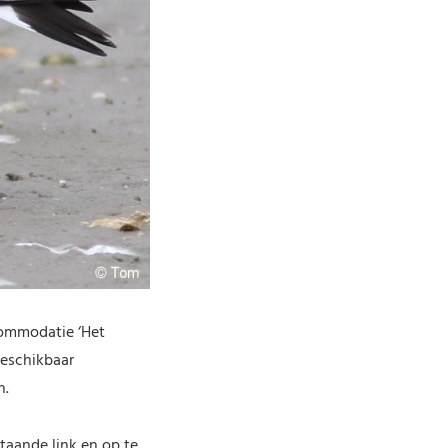
ommodatie ‘Het
beschikbaar
n.
aande link en op te