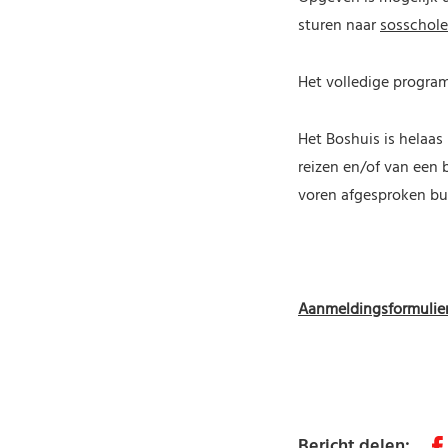
sturen naar
sosschol
Het volledige progra
Het Boshuis is helaas
reizen en/of van een 
voren afgesproken bus
Aanmeldingsformulier 
Bericht delen
: